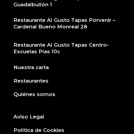
elegi
Guadalbullón 1
en
la
Restaurante Al Gusto Tapas Porvenir –
pági
Cardenal Bueno Monreal 28
de
prod
Restaurante Al Gusto Tapas Centro-
Escuelas Pías 10c
Nuestra carta
Restaurantes
Quiénes somos
Aviso Legal
Política de Cookies