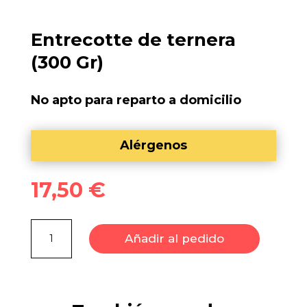
Entrecotte de ternera
(300 Gr)
No apto para reparto a domicilio
Alérgenos
17,50
€
Entrecotte
Añadir al pedido
de
ternera
(300
Gr)
cantidad