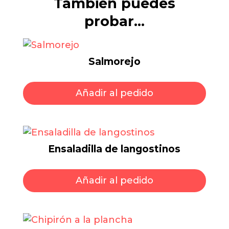
También puedes
probar…
Salmorejo
Este
prod
Añadir al pedido
tien
múlt
varia
Las
Ensaladilla de langostinos
opci
Este
se
prod
Añadir al pedido
pue
tien
elegi
múlt
en
varia
la