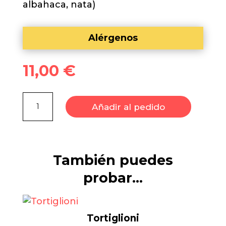
albahaca, nata)
Alérgenos
11,00
€
Fussilli
Añadir al pedido
SIN
GLUTEN
cantidad
También puedes
probar…
Tortiglioni